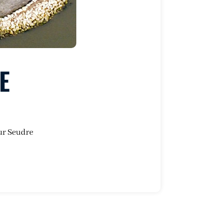
E
sur Seudre