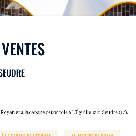
 VENTES
-SEUDRE
e
Royan
et à la
cabane ostréicole à L’Éguille-sur-Seudre
(17).
À LA CABANE DE L’ÉGUILLE
AU MARCHÉ DE ROYAN